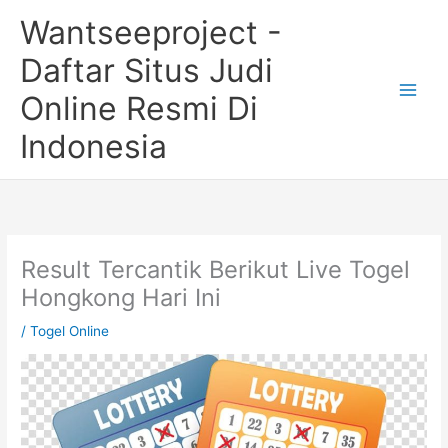
Lewati
Wantseeproject -
ke
konten
Daftar Situs Judi
Online Resmi Di
Indonesia
Result Tercantik Berikut Live Togel
Hongkong Hari Ini
/
Togel Online