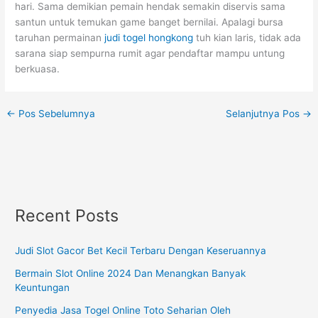
hari. Sama demikian pemain hendak semakin diservis sama
santun untuk temukan game banget bernilai. Apalagi bursa
taruhan permainan
judi togel hongkong
tuh kian laris, tidak ada
sarana siap sempurna rumit agar pendaftar mampu untung
berkuasa.
←
Pos Sebelumnya
Selanjutnya Pos
→
Recent Posts
Judi Slot Gacor Bet Kecil Terbaru Dengan Keseruannya
Bermain Slot Online 2024 Dan Menangkan Banyak
Keuntungan
Penyedia Jasa Togel Online Toto Seharian Oleh