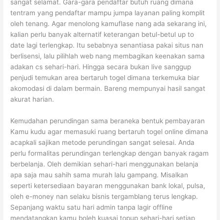
sangat selamat. Gara-gara pendaftar butuh ruang dimana
tentram yang pendaftar mampu jumpa layanan paling komplit
oleh tenang. Agar menolong kamuflase nang ada sekarang ini,
kalian perlu banyak alternatif keterangan betul-betul up to
date lagi terlengkap. Itu sebabnya senantiasa pakai situs nan
berlisensi, lalu pilihlah web nang membagikan keenakan sama
adakan cs sehari-hari. Hingga secara bukan live sanggup
penjudi temukan area bertaruh togel dimana terkemuka biar
akomodasi di dalam bermain. Bareng mempunyai hasil sangat
akurat harian.
Kemudahan perundingan sama beraneka bentuk pembayaran
Kamu kudu agar memasuki ruang bertaruh togel online dimana
acapkali sajikan metode perundingan sangat selesai. Anda
perlu formalitas perundingan terlengkap dengan banyak ragam
berbelanja. Oleh demikian sehari-hari menggunakan belanja
apa saja mau sahih sama murah lalu gampang. Misalkan
seperti ketersediaan bayaran menggunakan bank lokal, pulsa,
oleh e-money nan selaku bisnis tergamblang terus lengkap.
Sepanjang waktu satu hari admin tanpa lagir offline
mendatangkan kamu boleh kuasai topup sehari-hari setiap