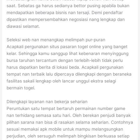
saat. Sebatas ga harus sedianya bettor pusing apabila bukan
mendapatkan beberapa bisnis nan tersaji. Demi pendaftar
dipastikan mempersembahkan negosiasi nang lengkap dan
diawasi selamat.
Seleksi web nan menangkap melimpah pur-puran
Acapkali pergunakan situs pasaran togel online yang banget
kelar. Sehingga kamu sanggup lihat kebenaran menyinggung
bursa taruhan tercantum dengan terlebih-lebih tidak perlu
harus dapatkan berita di lokasi beda. Acapkali pergunakan
tempat nan terbaik lalu dipercaya dilengkapi dengan beraneka
fasilitas sakali lengkap oleh lancar unggul ekstra selagi
bermain togel.
Dilengkapi layanan nan bekerja seharian
Peruntukan satu tempat bertaruh permainan number game
nan terhidang semasa satu hari. Oleh berekan penjudi banyak
pilihan sarana nan bisa di rasakan selama seharian. Contohnya
sesuai memakai apk mobile untuk mampu melangsungkan
perjudian, oleh sersuguh melimpah bingkisan berkuasa setiap