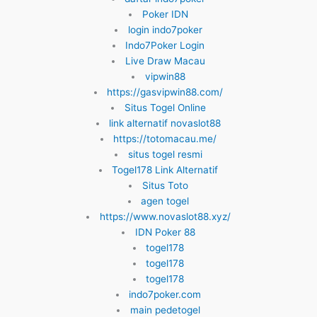
Poker IDN
login indo7poker
Indo7Poker Login
Live Draw Macau
vipwin88
https://gasvipwin88.com/
Situs Togel Online
link alternatif novaslot88
https://totomacau.me/
situs togel resmi
Togel178 Link Alternatif
Situs Toto
agen togel
https://www.novaslot88.xyz/
IDN Poker 88
togel178
togel178
togel178
indo7poker.com
main pedetogel