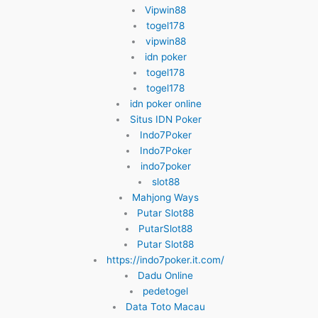
Vipwin88
togel178
vipwin88
idn poker
togel178
togel178
idn poker online
Situs IDN Poker
Indo7Poker
Indo7Poker
indo7poker
slot88
Mahjong Ways
Putar Slot88
PutarSlot88
Putar Slot88
https://indo7poker.it.com/
Dadu Online
pedetogel
Data Toto Macau