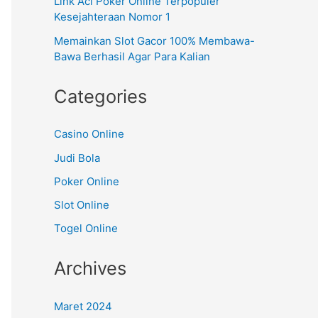
Link Aci Poker Online Terpopuler
Kesejahteraan Nomor 1
Memainkan Slot Gacor 100% Membawa-
Bawa Berhasil Agar Para Kalian
Categories
Casino Online
Judi Bola
Poker Online
Slot Online
Togel Online
Archives
Maret 2024