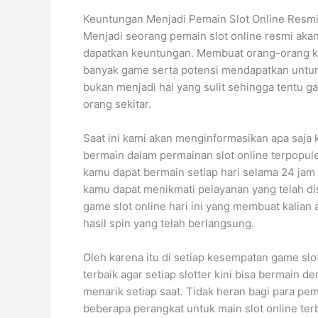
Keuntungan Menjadi Pemain Slot Online Resm
Menjadi seorang pemain slot online resmi ak
dapatkan keuntungan. Membuat orang-orang kin
banyak game serta potensi mendapatkan untung
bukan menjadi hal yang sulit sehingga tentu g
orang sekitar.
Saat ini kami akan menginformasikan apa saja
bermain dalam permainan slot online terpopul
kamu dapat bermain setiap hari selama 24 jam
kamu dapat menikmati pelayanan yang telah d
game slot online hari ini yang membuat kalia
hasil spin yang telah berlangsung.
Oleh karena itu di setiap kesempatan game slo
terbaik agar setiap slotter kini bisa berma
menarik setiap saat. Tidak heran bagi para p
beberapa perangkat untuk main slot online t