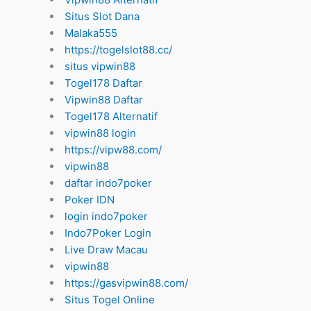
Situs Slot Dana
Malaka555
https://togelslot88.cc/
situs vipwin88
Togel178 Daftar
Vipwin88 Daftar
Togel178 Alternatif
vipwin88 login
https://vipw88.com/
vipwin88
daftar indo7poker
Poker IDN
login indo7poker
Indo7Poker Login
Live Draw Macau
vipwin88
https://gasvipwin88.com/
Situs Togel Online