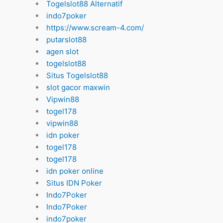
Togelslot88 Alternatif
indo7poker
https://www.scream-4.com/
putarslot88
agen slot
togelslot88
Situs Togelslot88
slot gacor maxwin
Vipwin88
togel178
vipwin88
idn poker
togel178
togel178
idn poker online
Situs IDN Poker
Indo7Poker
Indo7Poker
indo7poker