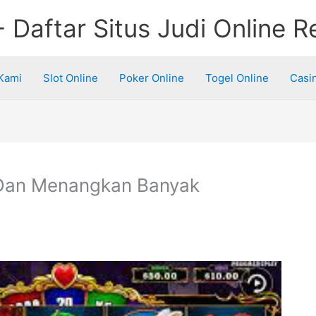
 Daftar Situs Judi Online R
Kami
Slot Online
Poker Online
Togel Online
Casi
 Dan Menangkan Banyak