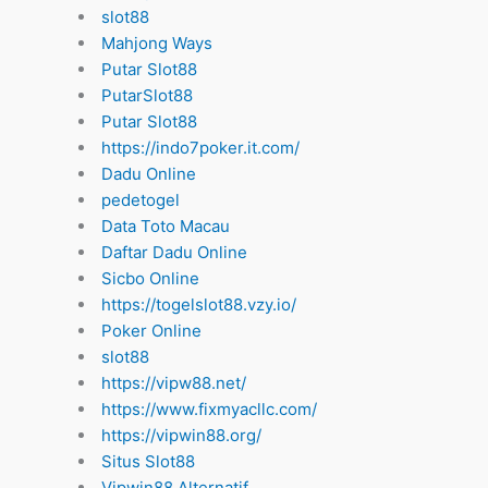
slot88
Mahjong Ways
Putar Slot88
PutarSlot88
Putar Slot88
https://indo7poker.it.com/
Dadu Online
pedetogel
Data Toto Macau
Daftar Dadu Online
Sicbo Online
https://togelslot88.vzy.io/
Poker Online
slot88
https://vipw88.net/
https://www.fixmyacllc.com/
https://vipwin88.org/
Situs Slot88
Vipwin88 Alternatif