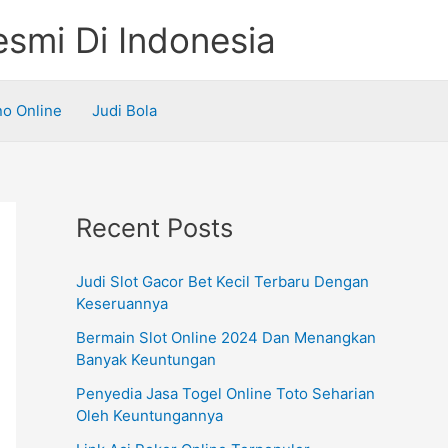
esmi Di Indonesia
no Online
Judi Bola
Recent Posts
Judi Slot Gacor Bet Kecil Terbaru Dengan
Keseruannya
Bermain Slot Online 2024 Dan Menangkan
Banyak Keuntungan
Penyedia Jasa Togel Online Toto Seharian
Oleh Keuntungannya