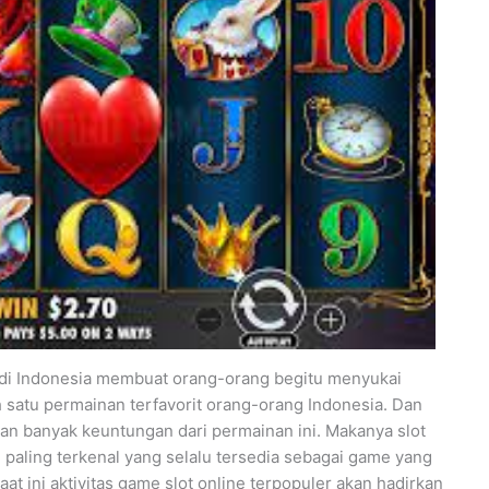
l di Indonesia membuat orang-orang begitu menyukai
 satu permainan terfavorit orang-orang Indonesia. Dan
kan banyak keuntungan dari permainan ini. Makanya slot
 paling terkenal yang selalu tersedia sebagai game yang
 ini aktivitas game slot online terpopuler akan hadirkan