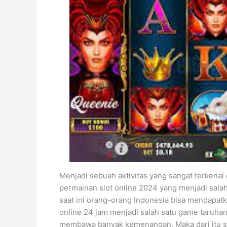
Menjadi sebuah aktivitas yang sangat terkena
permainan slot online 2024 yang menjadi salah
saat ini orang-orang Indonesia bisa mendapat
online 24 jam menjadi salah satu game taruhan
membawa banyak kemenangan. Maka dari itu saat