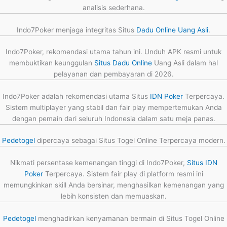
analisis sederhana.
Indo7Poker menjaga integritas Situs
Dadu Online Uang Asli
.
Indo7Poker, rekomendasi utama tahun ini. Unduh APK resmi untuk
membuktikan keunggulan
Situs Dadu Online
Uang Asli dalam hal
pelayanan dan pembayaran di 2026.
Indo7Poker adalah rekomendasi utama Situs
IDN Poker
Terpercaya.
Sistem multiplayer yang stabil dan fair play mempertemukan Anda
dengan pemain dari seluruh Indonesia dalam satu meja panas.
Pedetogel
dipercaya sebagai Situs Togel Online Terpercaya modern.
Nikmati persentase kemenangan tinggi di Indo7Poker,
Situs IDN
Poker
Terpercaya. Sistem fair play di platform resmi ini
memungkinkan skill Anda bersinar, menghasilkan kemenangan yang
lebih konsisten dan memuaskan.
Pedetogel
menghadirkan kenyamanan bermain di Situs Togel Online