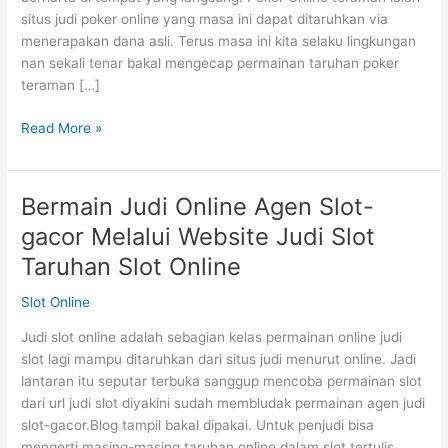
situs judi poker online yang masa ini dapat ditaruhkan via
menerapakan dana asli. Terus masa ini kita selaku lingkungan
nan sekali tenar bakal mengecap permainan taruhan poker
teraman […]
Poker
Read More »
Online
terkemuka
ladangnya
Bermain Judi Online Agen Slot-
perjudian
gacor Melalui Website Judi Slot
kartu
tertinggi
Taruhan Slot Online
oleh
Slot Online
terunggul
Judi slot online adalah sebagian kelas permainan online judi
slot lagi mampu ditaruhkan dari situs judi menurut online. Jadi
lantaran itu seputar terbuka sanggup mencoba permainan slot
dari url judi slot diyakini sudah membludak permainan agen judi
slot-gacor.Blog tampil bakal dipakai. Untuk penjudi bisa
mengerti masing-masing taruhan online dalam slot tertulis