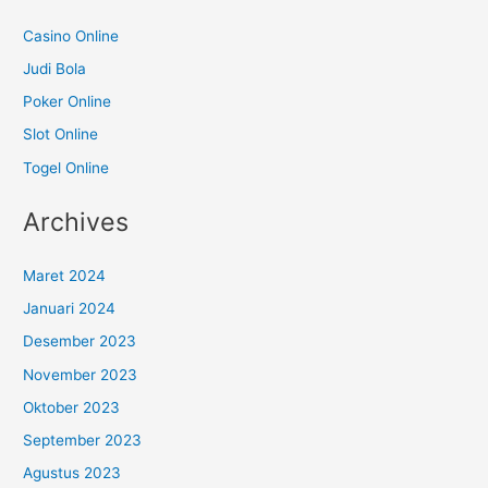
Casino Online
Judi Bola
Poker Online
Slot Online
Togel Online
Archives
Maret 2024
Januari 2024
Desember 2023
November 2023
Oktober 2023
September 2023
Agustus 2023