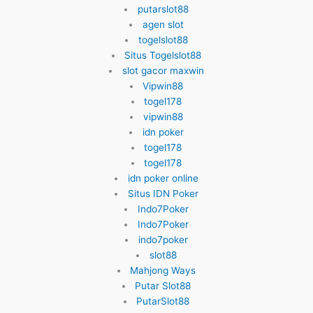
putarslot88
agen slot
togelslot88
Situs Togelslot88
slot gacor maxwin
Vipwin88
togel178
vipwin88
idn poker
togel178
togel178
idn poker online
Situs IDN Poker
Indo7Poker
Indo7Poker
indo7poker
slot88
Mahjong Ways
Putar Slot88
PutarSlot88