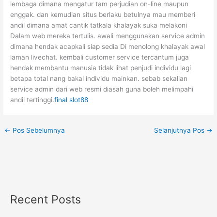
lembaga dimana mengatur tam perjudian on-line maupun
enggak. dan kemudian situs berlaku betulnya mau memberi
andil dimana amat cantik tatkala khalayak suka melakoni
Dalam web mereka tertulis. awali menggunakan service admin
dimana hendak acapkali siap sedia Di menolong khalayak awal
laman livechat. kembali customer service tercantum juga
hendak membantu manusia tidak lihat penjudi individu lagi
betapa total nang bakal individu mainkan. sebab sekalian
service admin dari web resmi diasah guna boleh melimpahi
andil tertinggi.
final slot88
←
Pos Sebelumnya
Selanjutnya Pos
→
Recent Posts