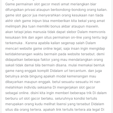
Game permainan slot gacor mesti amat meriangkan biar
difungsikan privasi ataupun berbondong-bondong orang kalian.
game slot gacor jua menyerahkan orang kesukaan nan tiada
akhir oleh game inipun bisa memberikan kita bekal yang amat
melimpah jika tuan memiliki bonus akbar ataupun maxwin.
akan tetapi jelas manusia tidak dapat slebor Dalam memvonis
kesukaan link dan agen situs permainan on-line yang tentu lagi
terkemuka . Karena apabila kalian segenap salah Dalam
mencari website game online legal, saja insan ingin mengidap
ketidaktenangan waktu bermain pada website tersebut. demi
didapatkan beberapa faktor yang mau mendatangkan orang
sakali tidak damai bila bermain disana. mulai memakai bentuk
game nang enggak komplit Didalam url tercantum. dan juga
betulnya anda bingung apakah modal kemenangan mau
dibayarkan maupun enggak. betul sesuatu-sesuatu ini nan
melahirkan individu seksama Di mengerjakan slot gacor
sebagai online. disini kita ingin memberi beberapa trik Di dalam
berburu url slot gacor berlaku. seluruhnya kondisi tertulis
merupakan orang kudu melihat lisensi yang tersebut Didalam
situs dia orang tertera. apakah link tertulis tertera ala legal Di