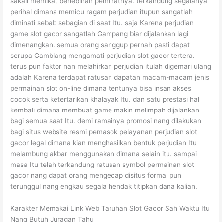
sakali memikat berlebihan peminatnya. terkandung segalanya
perihal dimana memicu ragam perjudian itupun sangatlah
diminati sebab sebagian di saat Itu. saja Karena perjudian
game slot gacor sangatlah Gampang biar dijalankan lagi
dimenangkan. semua orang sanggup pernah pasti dapat
serupa Gamblang mengamati perjudian slot gacor tertera.
terus pun faktor nan melahirkan perjudian itulah digemari ulang
adalah Karena terdapat ratusan dapatan macam-macam jenis
permainan slot on-line dimana tentunya bisa insan akses
cocok serta ketertarikan khalayak Itu. dan satu prestasi hal
kembali dimana membuat game makin melimpah dijalankan
bagi semua saat Itu. demi ramainya promosi nang dilakukan
bagi situs website resmi pemasok pelayanan perjudian slot
gacor legal dimana kian menghasilkan bentuk perjudian Itu
melambung akbar menggunakan dimana selain itu. sampai
masa Itu telah terkandung ratusan symbol permainan slot
gacor nang dapat orang mengecap disitus formal pun
terunggul nang engkau segala hendak titipkan dana kalian.
Karakter Memakai Link Web Taruhan Slot Gacor Sah Waktu Itu
Nang Butuh Juragan Tahu