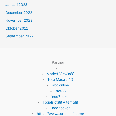
Januari 2023
Desember 2022
November 2022
Oktober 2022
September 2022
Partner
Market Vipwin88
Toto Macau 4D
slot online
slot88
indo7poker
Togelslot88 Alternatif
indo7poker
https://www.scream-4.com/