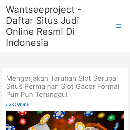
Lewati
Wantseeproject -
ke
konten
Daftar Situs Judi
Online Resmi Di
Indonesia
Mengerjakan Taruhan Slot Serupa
Situs Permainan Slot Gacor Formal
Pun Pun Terunggul
/
Slot Online