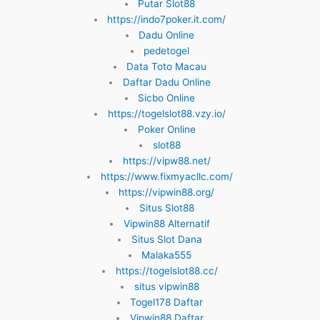
Putar Slot88
https://indo7poker.it.com/
Dadu Online
pedetogel
Data Toto Macau
Daftar Dadu Online
Sicbo Online
https://togelslot88.vzy.io/
Poker Online
slot88
https://vipw88.net/
https://www.fixmyacllc.com/
https://vipwin88.org/
Situs Slot88
Vipwin88 Alternatif
Situs Slot Dana
Malaka555
https://togelslot88.cc/
situs vipwin88
Togel178 Daftar
Vipwin88 Daftar