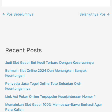
←
Pos Sebelumnya
Selanjutnya Pos
→
Recent Posts
Judi Slot Gacor Bet Kecil Terbaru Dengan Keseruannya
Bermain Slot Online 2024 Dan Menangkan Banyak
Keuntungan
Penyedia Jasa Togel Online Toto Seharian Oleh
Keuntungannya
Link Aci Poker Online Terpopuler Kesejahteraan Nomor 1
Memainkan Slot Gacor 100% Membawa-Bawa Berhasil Agar
Para Kalian