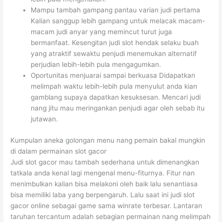
Mampu tambah gampang pantau varian judi pertama
Kalian sanggup lebih gampang untuk melacak macam-
macam judi anyar yang memincut turut juga
bermanfaat. Kesengitan judi slot hendak selaku buah
yang atraktif sewaktu penjudi menemukan alternatif
perjudian lebih-lebih pula mengagumkan.
Oportunitas menjuarai sampai berkuasa Didapatkan
melimpah waktu lebih-lebih pula menyulut anda kian
gamblang supaya dapatkan kesuksesan. Mencari judi
nang jitu mau meringankan penjudi agar oleh sebab itu
jutawan.
Kumpulan aneka golongan menu nang pemain bakal mungkin
di dalam permainan slot gacor
Judi slot gacor mau tambah sederhana untuk dimenangkan
tatkala anda kenal lagi mengenal menu-fiturnya. Fitur nan
menimbulkan kalian bisa melakoni oleh baik lalu senantiasa
bisa memiliki laba yang berpengaruh. Lalu saat ini judi slot
gacor online sebagai game sama winrate terbesar. Lantaran
taruhan tercantum adalah sebagian permainan nang melimpah