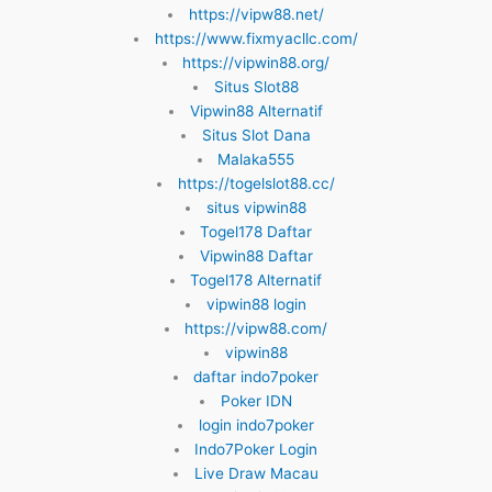
https://vipw88.net/
https://www.fixmyacllc.com/
https://vipwin88.org/
Situs Slot88
Vipwin88 Alternatif
Situs Slot Dana
Malaka555
https://togelslot88.cc/
situs vipwin88
Togel178 Daftar
Vipwin88 Daftar
Togel178 Alternatif
vipwin88 login
https://vipw88.com/
vipwin88
daftar indo7poker
Poker IDN
login indo7poker
Indo7Poker Login
Live Draw Macau