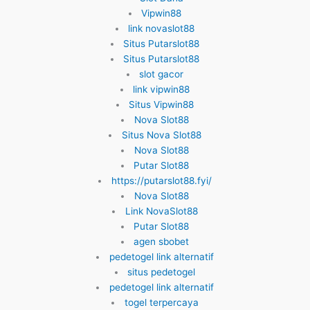
Vipwin88
link novaslot88
Situs Putarslot88
Situs Putarslot88
slot gacor
link vipwin88
Situs Vipwin88
Nova Slot88
Situs Nova Slot88
Nova Slot88
Putar Slot88
https://putarslot88.fyi/
Nova Slot88
Link NovaSlot88
Putar Slot88
agen sbobet
pedetogel link alternatif
situs pedetogel
pedetogel link alternatif
togel terpercaya