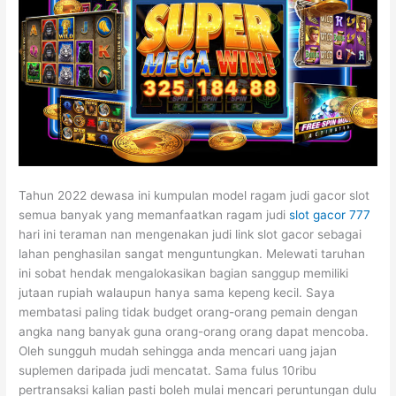
Tahun 2022 dewasa ini kumpulan model ragam judi gacor slot
semua banyak yang memanfaatkan ragam judi
slot gacor 777
hari ini teraman nan mengenakan judi link slot gacor sebagai
lahan penghasilan sangat menguntungkan. Melewati taruhan
ini sobat hendak mengalokasikan bagian sanggup memiliki
jutaan rupiah walaupun hanya sama kepeng kecil. Saya
membatasi paling tidak budget orang-orang pemain dengan
angka nang banyak guna orang-orang orang dapat mencoba.
Oleh sungguh mudah sehingga anda mencari uang jajan
suplemen daripada judi mencatat. Sama fulus 10ribu
pertransaksi kalian pasti boleh mulai mencari peruntungan dulu