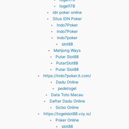
togel178
idn poker online
Situs IDN Poker
Indo7Poker
Indo7Poker
indo7poker
slot88
Mahjong Ways
Putar Slot88
PutarSlot88
Putar Slot88
https://indo7poker.it.com/
Dadu Online
pedetogel
Data Toto Macau
Daftar Dadu Online
Sicbo Online
https://togelslot88.vzy.io/
Poker Online
slot88