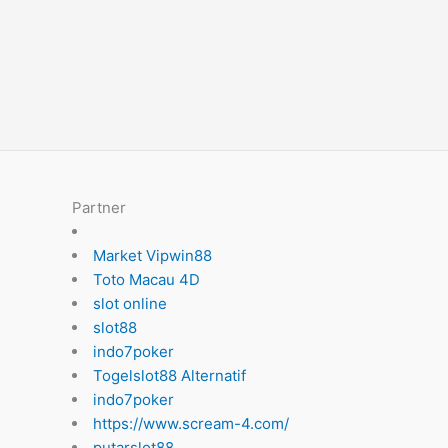
Partner
Market Vipwin88
Toto Macau 4D
slot online
slot88
indo7poker
Togelslot88 Alternatif
indo7poker
https://www.scream-4.com/
putarslot88