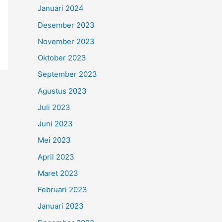
Januari 2024
Desember 2023
November 2023
Oktober 2023
September 2023
Agustus 2023
Juli 2023
Juni 2023
Mei 2023
April 2023
Maret 2023
Februari 2023
Januari 2023