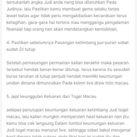
tentukanlah angka Judi anda nang bisa ditaruhkan Pada
Judinya. lalu Pastikan kamu membuat game selaku tanpa
lewat batas agar tidak perlu mengakibatkan kecanduan terus
ketagihan. gara-gara hal tertera mau menggangu pengalaman
finansial tiap orang nan akan mendatangkan kemiskinan.
4. Pastikan sebelumnya Pasangan ketimbang pur-puran sobat
sudah Di tutup
Setelah pemasangan permainan kalian berakhir maka pasaran
tersebut hendak benar-benar ditutup. terus karena itu sesudah
bursa taruhan di tutup penjudi hendak memiliki keuntungan
undian dimana dimunculkan Pada kolom live draw toto macau.
5. jajal keunggulan Keluaran dari Togel Macau
selepas penutupan keuntungan keluaran ketimbang Judi togel
macau, lalu kalian mungkin memperoleh hasil keluaran nan jitu.
kamu bisa cek langsung Dalam tombol keuntungan keluaran
Judi togel macau menurut live. sehingga sobat bakal mengenal
hasil dimana telah sukses anda lihat hari ini sudah jitu dan