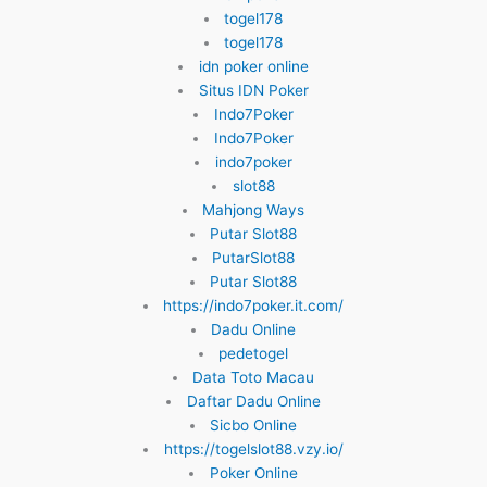
togel178
togel178
idn poker online
Situs IDN Poker
Indo7Poker
Indo7Poker
indo7poker
slot88
Mahjong Ways
Putar Slot88
PutarSlot88
Putar Slot88
https://indo7poker.it.com/
Dadu Online
pedetogel
Data Toto Macau
Daftar Dadu Online
Sicbo Online
https://togelslot88.vzy.io/
Poker Online