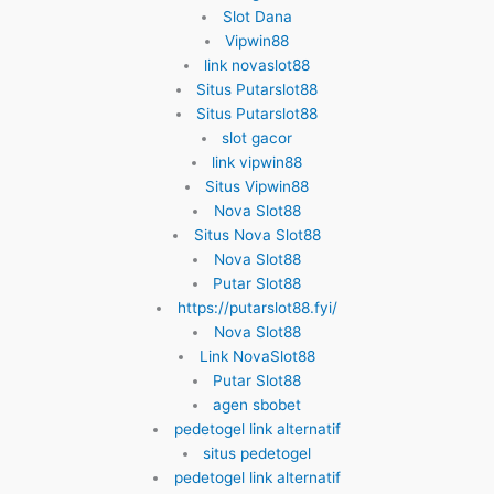
Slot Dana
Vipwin88
link novaslot88
Situs Putarslot88
Situs Putarslot88
slot gacor
link vipwin88
Situs Vipwin88
Nova Slot88
Situs Nova Slot88
Nova Slot88
Putar Slot88
https://putarslot88.fyi/
Nova Slot88
Link NovaSlot88
Putar Slot88
agen sbobet
pedetogel link alternatif
situs pedetogel
pedetogel link alternatif