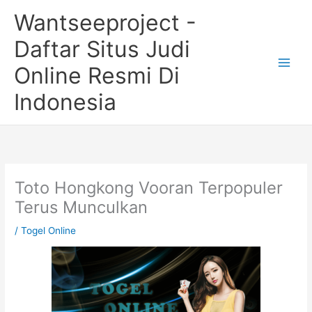
Lewati
Wantseeproject -
ke
konten
Daftar Situs Judi
Online Resmi Di
Indonesia
Toto Hongkong Vooran Terpopuler
Terus Munculkan
/
Togel Online