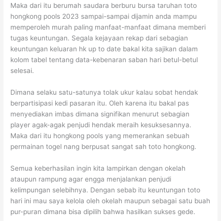
Maka dari itu berumah saudara berburu bursa taruhan toto
hongkong pools 2023 sampai-sampai dijamin anda mampu
memperoleh murah paling manfaat-manfaat dimana memberi
tugas keuntungan. Segala kejayaan rekap dari sebagian
keuntungan keluaran hk up to date bakal kita sajikan dalam
kolom tabel tentang data-kebenaran saban hari betul-betul
selesai.
Dimana selaku satu-satunya tolak ukur kalau sobat hendak
berpartisipasi kedi pasaran itu. Oleh karena itu bakal pas
menyediakan imbas dimana signifikan menurut sebagian
player agak-agak penjudi hendak meraih kesuksesannya.
Maka dari itu hongkong pools yang memerankan sebuah
permainan togel nang berpusat sangat sah toto hongkong.
Semua keberhasilan ingin kita lampirkan dengan okelah
ataupun rampung agar engga menjalankan penjudi
kelimpungan selebihnya. Dengan sebab itu keuntungan toto
hari ini mau saya kelola oleh okelah maupun sebagai satu buah
pur-puran dimana bisa dipilih bahwa hasilkan sukses gede.