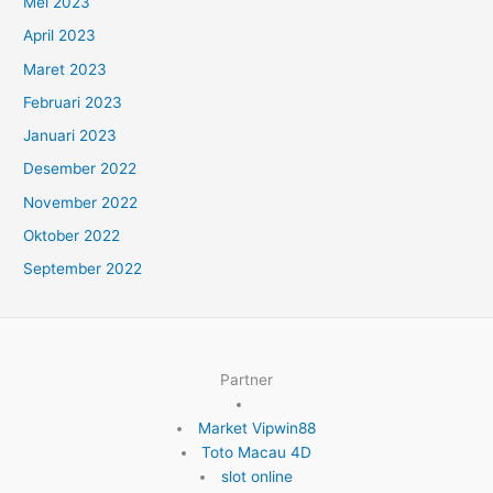
Mei 2023
April 2023
Maret 2023
Februari 2023
Januari 2023
Desember 2022
November 2022
Oktober 2022
September 2022
Partner
Market Vipwin88
Toto Macau 4D
slot online