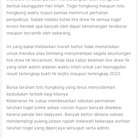
bentuk keunggulan hari inilah. Togel hongkong maupun toto
hongkong waktu itupun pantas memincut perhatian
penjudinya. Sebab melalui kotak live draw hk semua togel
lovers hendak apa banyak oleh dapat kemenangan terakurat
maupun tercantik oleh sekarang.
Ini yang bakal mebiarkan murah bettor tidak memerlukan
untuk mendua atau bimbang menyerempet segala keuntungan
live draw hk tercantum. Anda bisa cabut kelaman live draw hk
yang telah admin adakan waktu inilah untuk cari keunggulan
result terlengkap bukti hk terjitu maupun terlengkap 2023.
Bursa taruhan toto hongkong yang terus menyodorkan
kedudukan terbaik bagi kitanya
Kebenaran hk cukup membesarkan sebutan permainan
taruhan togel online sebab vooran itupun banyak diseleksi
karena pandai beri kejayaan. Banyak bettor dimana sukses
mendampingi pulang jutaan rupiah melewati beberapa sortiran
taruhan togel yang dipercaya sersuguh serta admin.