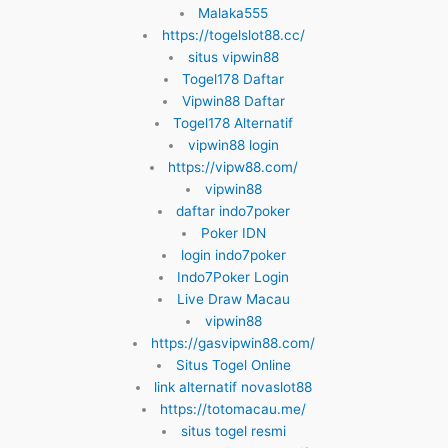
Malaka555
https://togelslot88.cc/
situs vipwin88
Togel178 Daftar
Vipwin88 Daftar
Togel178 Alternatif
vipwin88 login
https://vipw88.com/
vipwin88
daftar indo7poker
Poker IDN
login indo7poker
Indo7Poker Login
Live Draw Macau
vipwin88
https://gasvipwin88.com/
Situs Togel Online
link alternatif novaslot88
https://totomacau.me/
situs togel resmi