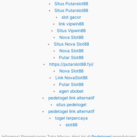
Situs Putarslot88
Situs Putarslot88
slot gacor
link vipwin88
Situs Vipwin88
Nova Slot88
Situs Nova Slot88
Nova Slot88
Putar Slot88
https://putarslot88.fyi/
Nova Slot88
Link NovaSlot88
Putar Slot88
agen sbobet
pedetogel link alternatif
situs pedetogel
pedetogel link alternatif
togel terpercaya
slot88
Informasi Pengeluaran Toto Macau Hari Ini di
Pedetogel
mendukung