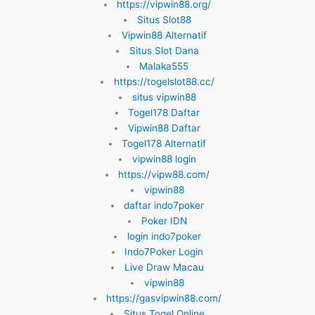
https://vipwin88.org/
Situs Slot88
Vipwin88 Alternatif
Situs Slot Dana
Malaka555
https://togelslot88.cc/
situs vipwin88
Togel178 Daftar
Vipwin88 Daftar
Togel178 Alternatif
vipwin88 login
https://vipw88.com/
vipwin88
daftar indo7poker
Poker IDN
login indo7poker
Indo7Poker Login
Live Draw Macau
vipwin88
https://gasvipwin88.com/
Situs Togel Online