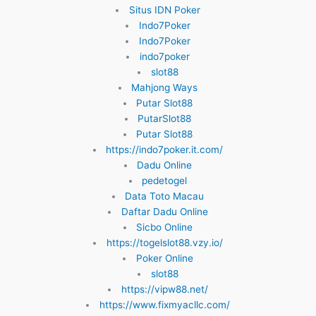
Situs IDN Poker
Indo7Poker
Indo7Poker
indo7poker
slot88
Mahjong Ways
Putar Slot88
PutarSlot88
Putar Slot88
https://indo7poker.it.com/
Dadu Online
pedetogel
Data Toto Macau
Daftar Dadu Online
Sicbo Online
https://togelslot88.vzy.io/
Poker Online
slot88
https://vipw88.net/
https://www.fixmyacllc.com/