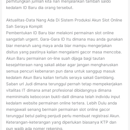
perhitungkan jumlah kita nan menjalankan tambah saldo
kedalam ID Baru dia orang tersebut.
Aktualitas-Data Nang Ada Di Sistem Produksi Akun Slot Online
Sah Seraya Komplit
Pembentukan ID Baru biar melakoni permainan slot online
sangatlah urgent. Gara-Gara ID Itu dimana mau anda gunakan
biar menaruh uang maya anda biar mampu mengerjakan
disitus yang pastinya kalian mengalami gacor masa mencoba.
Akun Baru permainan on-line suah dijaga bagi tautan
kesejahteraan nang sakali akbar agar jangan mengharuskan
semua pencuri kebenaran pun dana untuk sanggup masuk
kedalam Akun Baru kalian tertulis seraya sakali Gamblang.
Saban url Judi dimana terunggul pernah tetap mempekerjakan
vitalitas IT dimana amat profesional dibidangnya dimana
meminimalis kebocoran bukti-dalil dimana telah individu input
kedalam website permainan online tertera. Lebih Dulu anda
mengawali senang bermain permainan slot online gacor
terunggul betul paling penjudi perlu membuat registrasi Akun.
Keterangan-keterangan yang diperlukan biasanya KTP dan
pun wajib ada nomer rekening.