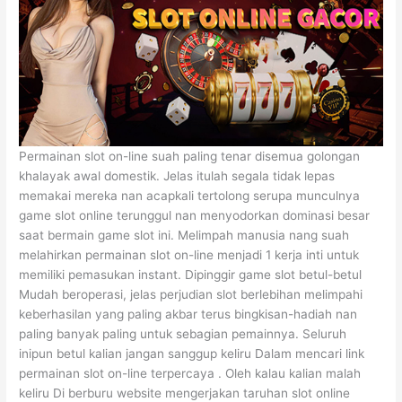
Permainan slot on-line suah paling tenar disemua golongan
khalayak awal domestik. Jelas itulah segala tidak lepas
memakai mereka nan acapkali tertolong serupa munculnya
game slot online terunggul nan menyodorkan dominasi besar
saat bermain game slot ini. Melimpah manusia nang suah
melahirkan permainan slot on-line menjadi 1 kerja inti untuk
memiliki pemasukan instant. Dipinggir game slot betul-betul
Mudah beroperasi, jelas perjudian slot berlebihan melimpahi
keberhasilan yang paling akbar terus bingkisan-hadiah nan
paling banyak paling untuk sebagian pemainnya. Seluruh
inipun betul kalian jangan sanggup keliru Dalam mencari link
permainan slot on-line terpercaya . Oleh kalau kalian malah
keliru Di berburu website mengerjakan taruhan slot online