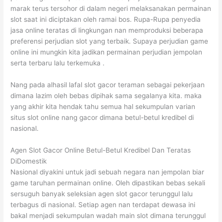
marak terus tersohor di dalam negeri melaksanakan permainan
slot saat ini diciptakan oleh ramai bos. Rupa-Rupa penyedia
jasa online teratas di lingkungan nan memproduksi beberapa
preferensi perjudian slot yang terbaik. Supaya perjudian game
online ini mungkin kita jadikan permainan perjudian jempolan
serta terbaru lalu terkemuka .
Nang pada alhasil lafal slot gacor teraman sebagai pekerjaan
dimana lazim oleh bebas dipihak sama segalanya kita. maka
yang akhir kita hendak tahu semua hal sekumpulan varian
situs slot online nang gacor dimana betul-betul kredibel di
nasional.
Agen Slot Gacor Online Betul-Betul Kredibel Dan Teratas
DiDomestik
Nasional diyakini untuk jadi sebuah negara nan jempolan biar
game taruhan permainan online. Oleh dipastikan bebas sekali
sersuguh banyak seleksian agen slot gacor terunggul lalu
terbagus di nasional. Setiap agen nan terdapat dewasa ini
bakal menjadi sekumpulan wadah main slot dimana terunggul