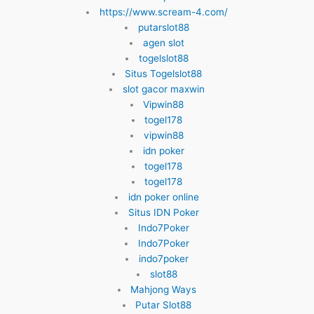
https://www.scream-4.com/
putarslot88
agen slot
togelslot88
Situs Togelslot88
slot gacor maxwin
Vipwin88
togel178
vipwin88
idn poker
togel178
togel178
idn poker online
Situs IDN Poker
Indo7Poker
Indo7Poker
indo7poker
slot88
Mahjong Ways
Putar Slot88