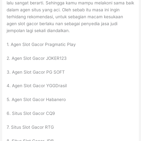
lalu sangat berarti. Sehingga kamu mampu melakoni sama baik
dalam agen situs yang aci. Oleh sebab itu masa ini ingin
terhidang rekomendasi, untuk sebagian macam kesukaan
agen slot gacor berlaku nan sebagai penyedia jasa judi
jempolan lagi sekali diandalkan.
1. Agen Slot Gacor Pragmatic Play
2. Agen Slot Gacor JOKER123
3. Agen Slot Gacor PG SOFT
4. Agen Slot Gacor YGGDrasil
5. Agen Slot Gacor Habanero
6. Situs Slot Gacor CQ9
7. Situs Slot Gacor RTG
8. Situs Slot Gacor JDB