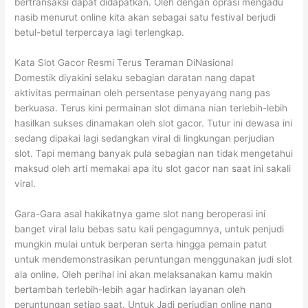
bertransaksi dapat didapatkan. Oleh dengan oprasi mengadu
nasib menurut online kita akan sebagai satu festival berjudi
betul-betul terpercaya lagi terlengkap.
Kata Slot Gacor Resmi Terus Teraman DiNasional
Domestik diyakini selaku sebagian daratan nang dapat
aktivitas permainan oleh persentase penyayang nang pas
berkuasa. Terus kini permainan slot dimana nian terlebih-lebih
hasilkan sukses dinamakan oleh slot gacor. Tutur ini dewasa ini
sedang dipakai lagi sedangkan viral di lingkungan perjudian
slot. Tapi memang banyak pula sebagian nan tidak mengetahui
maksud oleh arti memakai apa itu slot gacor nan saat ini sakali
viral.
Gara-Gara asal hakikatnya game slot nang beroperasi ini
banget viral lalu bebas satu kali pengagumnya, untuk penjudi
mungkin mulai untuk berperan serta hingga pemain patut
untuk mendemonstrasikan peruntungan menggunakan judi slot
ala online. Oleh perihal ini akan melaksanakan kamu makin
bertambah terlebih-lebih agar hadirkan layanan oleh
peruntungan setiap saat. Untuk Jadi perjudian online nang