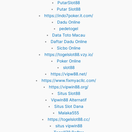
PutarSlot88
Putar Slot88
https://indo7poker.it.com/
Dadu Online
pedetogel
Data Toto Macau
Daftar Dadu Online
Sicbo Online
https://togelslot88.vzy.io/
Poker Online
slot88
https://vipw88.net/
https://www.fixmyacllc.com/
https://vipwin88.org/
Situs Slot88
Vipwin88 Alternatif
Situs Slot Dana
Malaka555
https://togelslot88.cc/
situs vipwin88