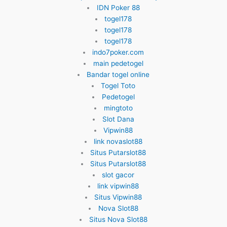
IDN Poker 88
togel178
togel178
togel178
indo7poker.com
main pedetogel
Bandar togel online
Togel Toto
Pedetogel
mingtoto
Slot Dana
Vipwin88
link novaslot88
Situs Putarslot88
Situs Putarslot88
slot gacor
link vipwin88
Situs Vipwin88
Nova Slot88
Situs Nova Slot88