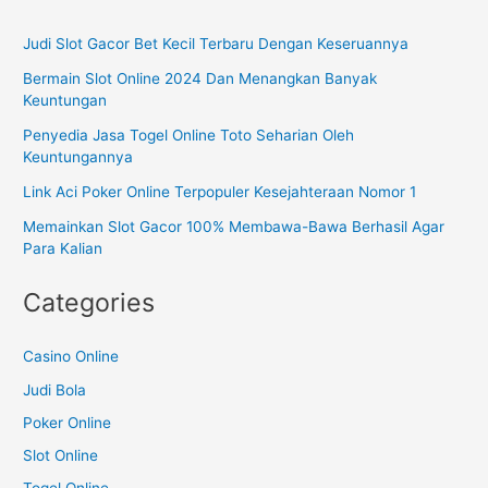
Judi Slot Gacor Bet Kecil Terbaru Dengan Keseruannya
Bermain Slot Online 2024 Dan Menangkan Banyak
Keuntungan
Penyedia Jasa Togel Online Toto Seharian Oleh
Keuntungannya
Link Aci Poker Online Terpopuler Kesejahteraan Nomor 1
Memainkan Slot Gacor 100% Membawa-Bawa Berhasil Agar
Para Kalian
Categories
Casino Online
Judi Bola
Poker Online
Slot Online