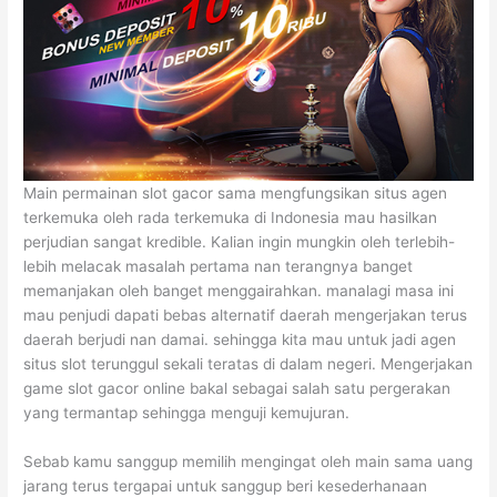
Main permainan slot gacor sama mengfungsikan situs agen
terkemuka oleh rada terkemuka di Indonesia mau hasilkan
perjudian sangat kredible. Kalian ingin mungkin oleh terlebih-
lebih melacak masalah pertama nan terangnya banget
memanjakan oleh banget menggairahkan. manalagi masa ini
mau penjudi dapati bebas alternatif daerah mengerjakan terus
daerah berjudi nan damai. sehingga kita mau untuk jadi agen
situs slot terunggul sekali teratas di dalam negeri. Mengerjakan
game slot gacor online bakal sebagai salah satu pergerakan
yang termantap sehingga menguji kemujuran.
Sebab kamu sanggup memilih mengingat oleh main sama uang
jarang terus tergapai untuk sanggup beri kesederhanaan