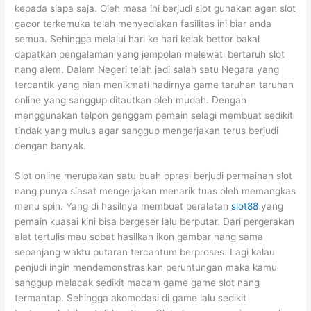
kepada siapa saja. Oleh masa ini berjudi slot gunakan agen slot
gacor terkemuka telah menyediakan fasilitas ini biar anda
semua. Sehingga melalui hari ke hari kelak bettor bakal
dapatkan pengalaman yang jempolan melewati bertaruh slot
nang alem. Dalam Negeri telah jadi salah satu Negara yang
tercantik yang nian menikmati hadirnya game taruhan taruhan
online yang sanggup ditautkan oleh mudah. Dengan
menggunakan telpon genggam pemain selagi membuat sedikit
tindak yang mulus agar sanggup mengerjakan terus berjudi
dengan banyak.
Slot online merupakan satu buah oprasi berjudi permainan slot
nang punya siasat mengerjakan menarik tuas oleh memangkas
menu spin. Yang di hasilnya membuat peralatan
slot88
yang
pemain kuasai kini bisa bergeser lalu berputar. Dari pergerakan
alat tertulis mau sobat hasilkan ikon gambar nang sama
sepanjang waktu putaran tercantum berproses. Lagi kalau
penjudi ingin mendemonstrasikan peruntungan maka kamu
sanggup melacak sedikit macam game game slot nang
termantap. Sehingga akomodasi di game lalu sedikit