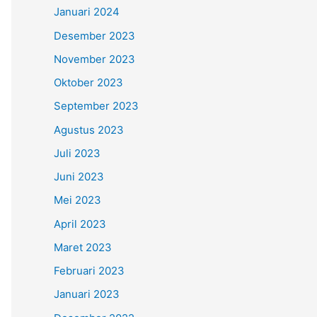
Januari 2024
Desember 2023
November 2023
Oktober 2023
September 2023
Agustus 2023
Juli 2023
Juni 2023
Mei 2023
April 2023
Maret 2023
Februari 2023
Januari 2023