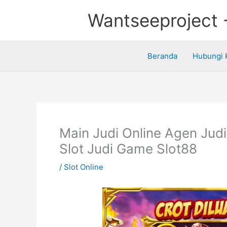
Lewati
Wantseeproject -
ke
konten
Beranda
Hubungi 
Main Judi Online Agen Judi
Slot Judi Game Slot88
/
Slot Online